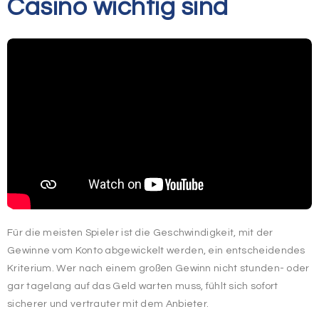
Casino wichtig sind
Für die meisten Spieler ist die Geschwindigkeit, mit der
Gewinne vom Konto abgewickelt werden, ein entscheidendes
Kriterium. Wer nach einem großen Gewinn nicht stunden- oder
gar tagelang auf das Geld warten muss, fühlt sich sofort
sicherer und vertrauter mit dem Anbieter.