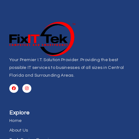
Your Premier I.T. Solution Provider. Providing the best
possible IT services to businesses of all sizes in Central
Florida and Surrounding Areas.
Explore
Home
About Us