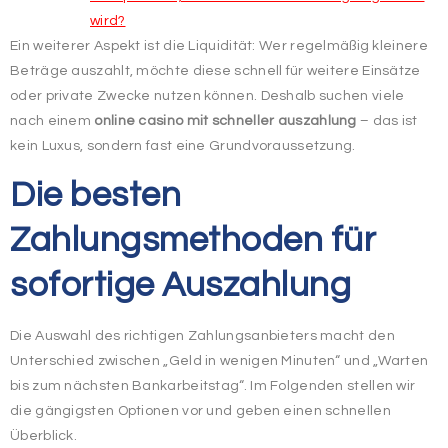
wird?
Ein weiterer Aspekt ist die Liquidität: Wer regelmäßig kleinere
Beträge auszahlt, möchte diese schnell für weitere Einsätze
oder private Zwecke nutzen können. Deshalb suchen viele
nach einem
online casino mit schneller auszahlung
– das ist
kein Luxus, sondern fast eine Grundvoraussetzung.
Die besten
Zahlungsmethoden für
sofortige Auszahlung
Die Auswahl des richtigen Zahlungsanbieters macht den
Unterschied zwischen „Geld in wenigen Minuten“ und „Warten
bis zum nächsten Bankarbeitstag“. Im Folgenden stellen wir
die gängigsten Optionen vor und geben einen schnellen
Überblick.