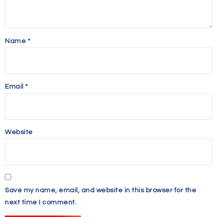
Name
*
Email
*
Website
Save my name, email, and website in this browser for the
next time I comment.