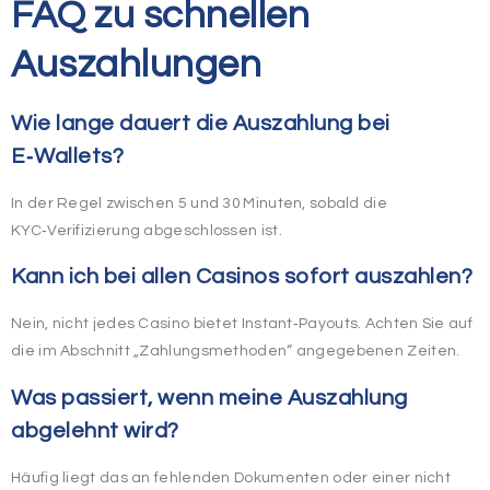
FAQ zu schnellen
Auszahlungen
Wie lange dauert die Auszahlung bei
E‑Wallets?
In der Regel zwischen 5 und 30 Minuten, sobald die
KYC‑Verifizierung abgeschlossen ist.
Kann ich bei allen Casinos sofort auszahlen?
Nein, nicht jedes Casino bietet Instant‑Payouts. Achten Sie auf
die im Abschnitt „Zahlungsmethoden“ angegebenen Zeiten.
Was passiert, wenn meine Auszahlung
abgelehnt wird?
Häufig liegt das an fehlenden Dokumenten oder einer nicht