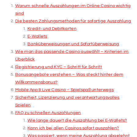
Warum schnelle Auszahlungen im Online Casino wichtig
sind
Die besten Zahlungsmethoden für sofortige Auszahlung
Kredit‑ und Debitkarten
E‑Wallets
Banküberweisungen und Sofortüberweisung
Wie man das passende Casino auswählt – Kriterien im
Überblick
Registrierung und KYC – Schritt für Schritt
Bonusangebote verstehen – Was steckt hinter dem
Willkommensbonus?
Mobile App & Live Casino – Spielspaß unterwegs
Sicherheit, Lizenzierung und verantwortungsvolles
Spielen
FAQ zu schnellen Auszahlungen
Wie lange dauert die Auszahlung bei E‑Wallets?
Kann ich bei allen Casinos sofort auszahlen?
Was passiert, wenn meine Auszahlung abgelehnt