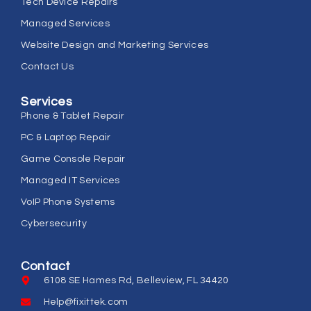
Tech Device Repairs
Managed Services
Website Design and Marketing Services
Contact Us
Services
Phone & Tablet Repair
PC & Laptop Repair
Game Console Repair
Managed IT Services
VoIP Phone Systems
Cybersecurity
Contact
6108 SE Hames Rd, Belleview, FL 34420
Help@fixittek.com