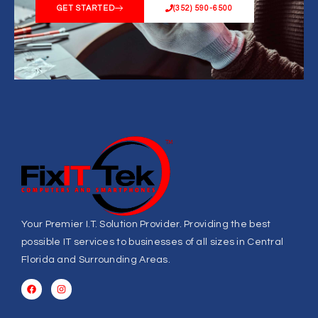
GET STARTED
(352) 590-6500
Your Premier I.T. Solution Provider. Providing the best
possible IT services to businesses of all sizes in Central
Florida and Surrounding Areas.