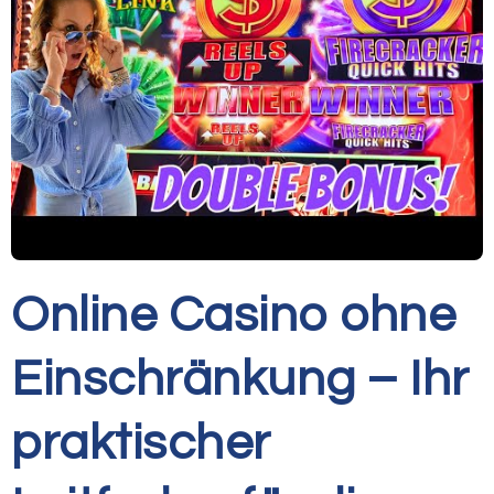
Online Casino ohne
Einschränkung – Ihr
praktischer