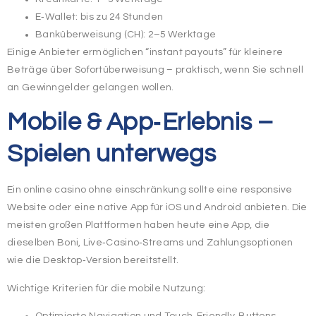
E‑Wallet: bis zu 24 Stunden
Banküberweisung (CH): 2–5 Werktage
Einige Anbieter ermöglichen “instant payouts” für kleinere
Beträge über Sofortüberweisung – praktisch, wenn Sie schnell
an Gewinngelder gelangen wollen.
Mobile & App‑Erlebnis –
Spielen unterwegs
Ein online casino ohne einschränkung sollte eine responsive
Website oder eine native App für iOS und Android anbieten. Die
meisten großen Plattformen haben heute eine App, die
dieselben Boni, Live‑Casino‑Streams und Zahlungsoptionen
wie die Desktop‑Version bereitstellt.
Wichtige Kriterien für die mobile Nutzung:
Optimierte Navigation und Touch‑Friendly‑Buttons