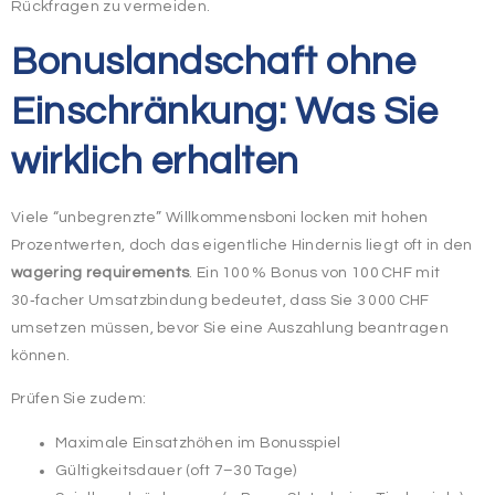
Rückfragen zu vermeiden.
Bonuslandschaft ohne
Einschränkung: Was Sie
wirklich erhalten
Viele “unbegrenzte” Willkommensboni locken mit hohen
Prozentwerten, doch das eigentliche Hindernis liegt oft in den
wagering requirements
. Ein 100 % Bonus von 100 CHF mit
30‑facher Umsatzbindung bedeutet, dass Sie 3 000 CHF
umsetzen müssen, bevor Sie eine Auszahlung beantragen
können.
Prüfen Sie zudem:
Maximale Einsatzhöhen im Bonusspiel
Gültigkeitsdauer (oft 7–30 Tage)