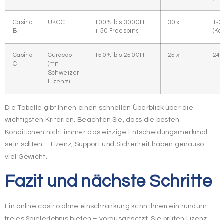
Casino
UKGC
100 % bis 300 CHF
30 x
1‑
B
+ 50 Freespins
(K
Casino
Curacao
150 % bis 250 CHF
25 x
24
C
(mit
Schweizer
Lizenz)
Die Tabelle gibt Ihnen einen schnellen Überblick über die
wichtigsten Kriterien. Beachten Sie, dass die besten
Konditionen nicht immer das einzige Entscheidungsmerkmal
sein sollten – Lizenz, Support und Sicherheit haben genauso
viel Gewicht.
Fazit und nächste Schritte
Ein online casino ohne einschränkung kann Ihnen ein rundum
freies Spielerlebnis bieten – vorausgesetzt, Sie prüfen Lizenz,