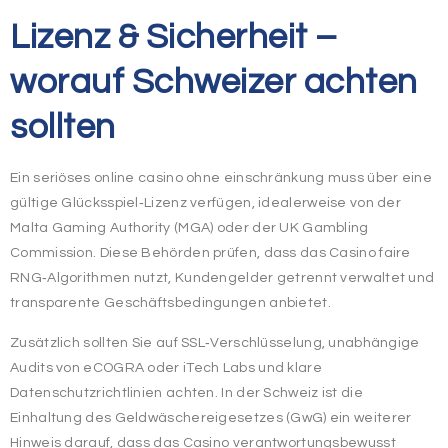
Lizenz & Sicherheit –
worauf Schweizer achten
sollten
Ein seriöses online casino ohne einschränkung muss über eine
gültige Glücksspiel‑Lizenz verfügen, idealerweise von der
Malta Gaming Authority (MGA) oder der UK Gambling
Commission. Diese Behörden prüfen, dass das Casino faire
RNG‑Algorithmen nutzt, Kundengelder getrennt verwaltet und
transparente Geschäftsbedingungen anbietet.
Zusätzlich sollten Sie auf SSL‑Verschlüsselung, unabhängige
Audits von eCOGRA oder iTech Labs und klare
Datenschutzrichtlinien achten. In der Schweiz ist die
Einhaltung des Geldwäschereigesetzes (GwG) ein weiterer
Hinweis darauf, dass das Casino verantwortungsbewusst